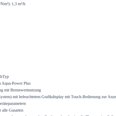
/Nm³): 1,3 m³/h
chTyp
h Aqua-Power Plus
ng mit Brennwertnutzung
System) mit beleuchtetem Grafikdisplay mit Touch-Bedienung zur Anze
eräteparametern
 alle Gasarten