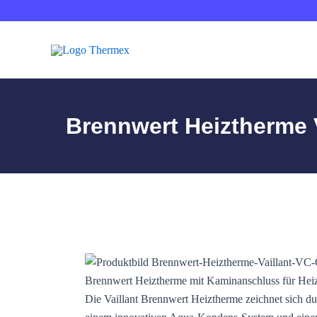
Skip
Post
to
navigation
content
Brennwert Heiztherme V
Brennwert Heiztherme mit Kaminanschluss für He
Die Vaillant Brennwert Heiztherme zeichnet sich d