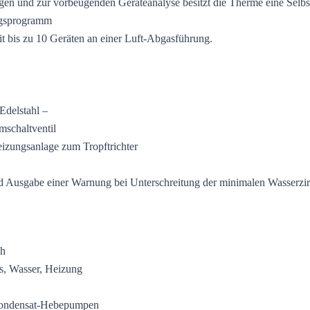
n und zur vorbeugenden Geräteanalyse besitzt die Therme eine Selbs
ngsprogramm
t bis zu 10 Geräten an einer Luft-Abgasführung.
Edelstahl –
mschaltventil
eizungsanlage zum Tropftrichter
Ausgabe einer Warnung bei Unterschreitung der minimalen Wasserzir
ch
s, Wasser, Heizung
 Kondensat-Hebepumpen