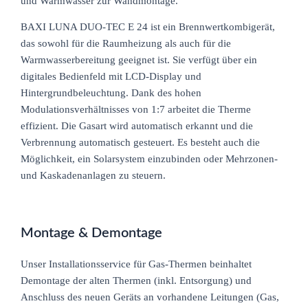
und Warmwasser zur Wandmontage.
B
AXI LUNA DUO-TEC E 24 ist
ein
Brennwertkombigerät
,
das
sowohl für die Raumheizung als auch für die
Warmwasserbereitung geeignet ist.
S
ie verfügt über
ein
digitales
Bedienfeld
mit LCD-Display und
Hintergrundbeleuchtung.
D
ank des hohen
Modulationsverhältnisses von 1:7 arbeitet die Therme
effizient.
D
ie
Gasart
wird
automatisch
erkannt
und die
Verbrennung automatisch
gesteuert
.
E
s besteht auch die
Möglichkeit
,
ein Solarsystem
einzubinden
oder Mehrzonen-
und
Kaskadenanlagen
zu
steuern
.
Montage & Demontage
Unser Installationsservice für Gas-Thermen beinhaltet
Demontage der alten Thermen (inkl. Entsorgung) und
Anschluss des neuen Geräts an vorhandene Leitungen (Gas,