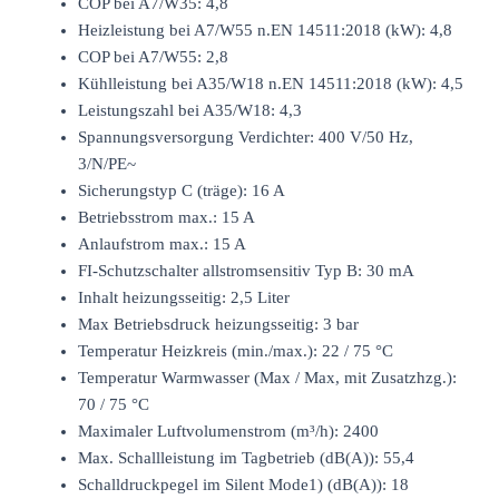
COP bei A7/W35: 4,8
Heizleistung bei A7/W55 n.EN 14511:2018 (kW): 4,8
COP bei A7/W55: 2,8
Kühlleistung bei A35/W18 n.EN 14511:2018 (kW): 4,5
Leistungszahl bei A35/W18: 4,3
Spannungsversorgung Verdichter: 400 V/50 Hz,
3/N/PE~
Sicherungstyp C (träge): 16 A
Betriebsstrom max.: 15 A
Anlaufstrom max.: 15 A
FI-Schutzschalter allstromsensitiv Typ B: 30 mA
Inhalt heizungsseitig: 2,5 Liter
Max Betriebsdruck heizungsseitig: 3 bar
Temperatur Heizkreis (min./max.): 22 / 75 °C
Temperatur Warmwasser (Max / Max, mit Zusatzhzg.):
70 / 75 °C
Maximaler Luftvolumenstrom (m³/h): 2400
Max. Schallleistung im Tagbetrieb (dB(A)): 55,4
Schalldruckpegel im Silent Mode1) (dB(A)): 18