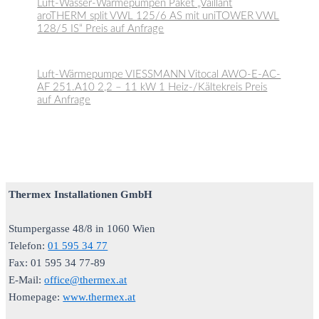
Luft-Wasser-Wärmepumpen Paket „Vaillant
aroTHERM split VWL 125/6 AS mit uniTOWER VWL
128/5 IS“ Preis auf Anfrage
Luft-Wärmepumpe VIESSMANN Vitocal AWO-E-AC-
AF 251.A10 2,2 – 11 kW 1 Heiz-/Kältekreis Preis
auf Anfrage
Thermex Installationen GmbH
Stumpergasse 48/8 in 1060 Wien
Telefon:
01 595 34 77
Fax: 01 595 34 77-89
E-Mail:
office@thermex.at
Homepage:
www.thermex.at