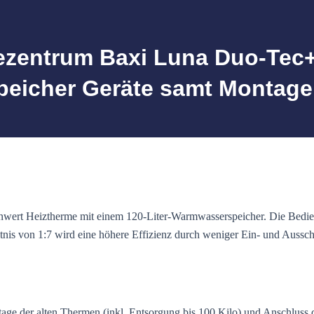
entrum Baxi Luna Duo-Tec+ 1
peicher Geräte samt Montage 
nwert Heiztherme mit einem 120-Liter-Warmwasserspeicher. Die Bedienu
is von 1:7 wird eine höhere Effizienz durch weniger Ein- und Ausscha
tage der alten Thermen (inkl. Entsorgung bis 100 Kilo) und Anschluss