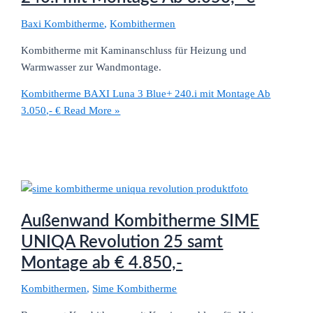
Baxi Kombitherme
,
Kombithermen
Kombitherme mit Kaminanschluss für Heizung und
Warmwasser zur Wandmontage.
Kombitherme BAXI Luna 3 Blue+ 240.i mit Montage Ab
3.050,- €
Read More »
Außenwand Kombitherme SIME
UNIQA Revolution 25 samt
Montage ab € 4.850,-
Kombithermen
,
Sime Kombitherme